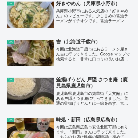
空港からもそこまで遠くないので行きや
好きやめん（兵庫県小野市）
food
すいお店です。
兵庫県小野市にある人気店の「好きやめ
ん」のレビューです。少し甘めの醤油ラ
ーメンがイチオシです。醤油ラーメンの
具はチャーシュー・メンマ・ナルト・海
苔・ネギです。関西でナルトが具に入っ
ているのは珍しいですね。<br>ラーメン
の味は、甘口という事でしっかり播州ラ
吉（北海道千歳市）
food
ーメンです。甘口ですがそこまで甘すぎ
今回は北海道千歳市にあるラーメン屋さ
る訳でも無いので播州ラーメンを知らな
ん吉に行ってきました。Google マップで
い方でも食べれると思います。
検索すると、非常に口コミの良いお店だ
ったので訪問しました。ラーメンの種類
は、味噌ラーメン、醤油ラーメン、塩ラ
ーメンがあります。味噌ラーメンは白味
噌ラーメンと赤味噌ラーメンがあり、今
釜揚げうどん 戸隠 さつま庵（鹿
food
回は赤味噌ラーメンを食べました。
児島県鹿児島市）
鹿児島県鹿児島市の繁華街「天文館」に
ある戸隠さつま庵に行ってきました。普
通の釜揚げうどんとは一線を画す、宮崎
由来の釜揚げうどんを鹿児島で気軽に食
べれる貴重なお店なので、天文館通に来
る機会があれば、ぜひ候補に入れてみて
味処・新田（広島県広島市）
food
はどうでしょうか？
今回は広島県広島市安佐北区可部に有り
ます。「新田」さんに行って来ました。
こちらのお店は昨年の同時期に初めて来