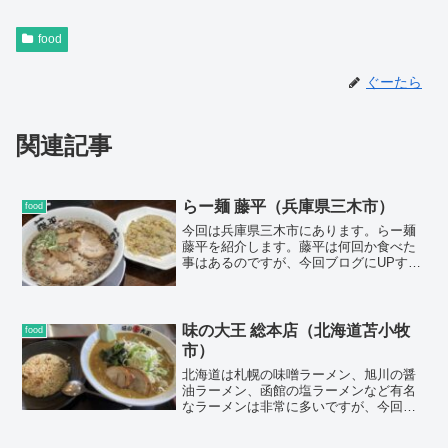
food
ぐーたら
関連記事
らー麺 藤平（兵庫県三木市）
food
今回は兵庫県三木市にあります。らー麺
藤平を紹介します。藤平は何回か食べた
事はあるのですが、今回ブログにUPする
にあたり会社について調べてみたとこ
ろ、なんとあのどさん子ラーメンの系列
という事がわかりました。今はもう近所
にはどさん子ラーメンは無いのですが小
味の大王 総本店（北海道苫小牧
food
さい頃はよくあの味噌ラーメンを食べた
市）
もんです。ペリカンのマークが懐かしい
北海道は札幌の味噌ラーメン、旭川の醤
ですね。
油ラーメン、函館の塩ラーメンなど有名
なラーメンは非常に多いですが、今回は
北海道の元祖カレーラーメンのお店「味
の大王」さんに行ってきました。新千歳