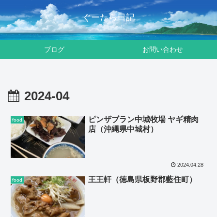
ぐーたら日記
ブログ
お問い合わせ
2024-04
ピンザブラン中城牧場 ヤギ精肉
food
店（沖縄県中城村）
2024.04.28
王王軒（徳島県板野郡藍住町）
food