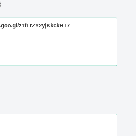

p.goo.gl/z1fLrZY2yjKkckHT7