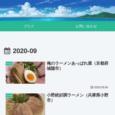
ぐーたら日記
ブログ
お問い合わせ
2020-09
俺のラーメンあっぱれ屋（京都府
food
城陽市）
2020.09.06
小野絶好調ラーメン（兵庫県小野
food
市）