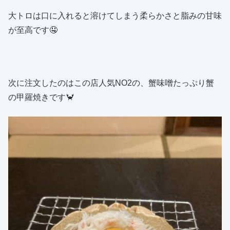
大トロは口に入れると溶けてしまう柔らかさと脂みの甘味
が至高です🤤
次に注文したのはこの店人気NO2の、蟹味噌たっぷり蟹
の甲羅焼きです🦀