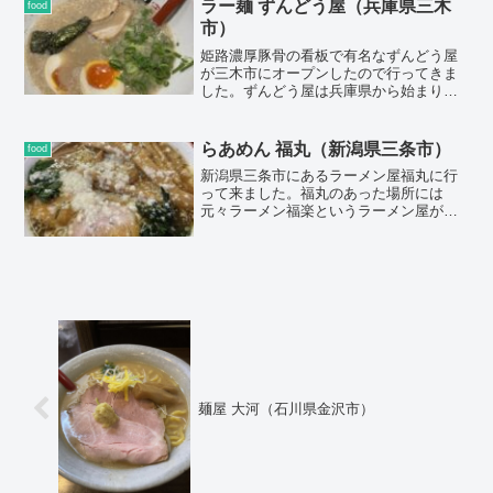
ストの味わい深いお店です。
ラー麺 ずんどう屋（兵庫県三木
food
市）
姫路濃厚豚骨の看板で有名なずんどう屋
が三木市にオープンしたので行ってきま
した。ずんどう屋は兵庫県から始まり今
では大阪・京都・奈良・岡山・広島や関
東では東京・神奈川にまで店舗のあるチ
ェーン店です。私も今までは175線沿いの
らあめん 福丸（新潟県三条市）
food
玉津インター近くに有る西神戸店によく
新潟県三条市にあるラーメン屋福丸に行
行っていました。
って来ました。福丸のあった場所には
元々ラーメン福楽というラーメン屋があ
りました。私は過去に三条市に定期出張
に行っていたのでその時に通い詰めた思
い出のラーメン屋です。
麺屋 大河（石川県金沢市）