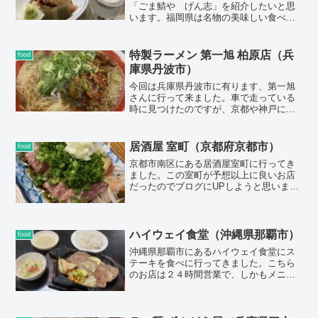
「ごま鯖や げん志」を紹介したいと思
います。福岡県は名物の美味しい食べ物
がたくさんあるのですが、私が一番好き
なのはごま鯖です。今回の福岡出張では
美味しいごま鯖が食べたくて色々調べた
特製ラーメン 第一旭 柏原店（兵
food
所、こちらのげん志さんがヒットしまし
庫県丹波市）
た(*'ω'*)
今回は兵庫県丹波市に有ります、第一旭
さんに行って来ました。車で走っている
時に見つけたのですが、京都や神戸にあ
る第一旭と同じ系列なのかはわかりませ
ん（いや調べろよ・・）がちょっと気に
なったので入ってみました。今回私はタ
居酒屋 室町（京都府京都市）
food
ーローという商品を頼みました。（もち
京都市南区にある居酒屋室町に行ってき
ろん大盛り）ターローはノーマルのラー
ました。この室町が予想以上に良いお店
メンに秘伝のタレで絡めた厚切りバラ肉
だったのでブログにUPしようと思いまし
が入った商品の様です。
た(*'ω'*)外観は少しマニアックなお店です
が、全体的にクオリティーが高く地元民
に愛されているお店な感じがして、非常
に気に入りました。
ハイウェイ食堂（沖縄県那覇市）
food
沖縄県那覇市にあるハイウェイ食堂にス
テーキを食べに行ってきました。こちら
のお店は２４時間営業で、しかもメニュ
ーがめちゃくちゃ豊富に有ります。ここ
一軒で沖縄のメジャー食堂メニューが食
べれる貴重なお店です。店内も昭和テイ