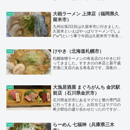
北海道の元祖カレーラーメンのお店「味
の大王」さんに行ってきました。新千歳
空港からもそこまで遠くないので行きや
大砲ラーメン 上津店（福岡県久
food
すいお店です。
留米市）
九州出張2日目は久留米市に行きました。
久留米といえばやっぱりラーメンでしょ
(*'ω'*)という事で今回は久留米市で有名な
大砲ラーメン上津店に行ってきました。
圧巻の豚骨ラーメンヾ(≧▽≦)ﾉ見るからに
クリーミーな豚骨の風味が感じられます
けやき（北海道札幌市）
food
ｗｗ
札幌味噌ラーメンの有名店のけやきに行
ってきました。すすきのの本店と新千歳
空港に支店のある有名店です。深夜の訪
問にも関わらず行列が出来ていました。
肉や野菜の旨味が良く出たスープにちぢ
れ麺がよく絡み超美味です。
大漁居酒屋 まぐろがんち 金沢駅
food
前店（石川県金沢市）
石川県金沢市にあるマグロと蟹の専門店
に行ってきました。お目当てはマグロの
希少部位の盛り合わせだったのですが、
残念ながら仕入れが出来なっかたとの事
でお預けです。しかしマグロの刺身、蟹
の甲羅焼き、マグロの目玉煮付けを食べ
らーめん 七福神（兵庫県三木
food
たのですがどれもこれも最高に美味しか