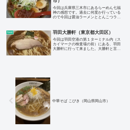
市）
ったです。
今回は兵庫県三木市にあるらーめん七福
神の感想です。過去に何度か行っている
ので今回は醤油ラーメンととんこつラー
メンの２種類をレビューします。らーめ
んの欄の一番上に塩らーめんが載ってい
るので塩らーめんがおススメなのでしょ
羽田大勝軒（東京都大田区）
food
うか？（アンデス産ピンク岩塩使用と書
今回は羽田空港の第１ターミナル内（ス
いてあります）その他にもとんこつと醤
カイマークの検査場の前）にある、羽田
油もあります。
大勝軒に行って来ました。大勝軒と言え
ば東池袋で山岸一雄さんが始めた大勝軒
が有名ですが、この羽田大勝軒はその流
れを組むお店です。
中華そば こびき（岡山県岡山市）