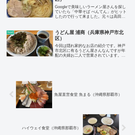
ました。最近はめっきり行ってなかった
ので久しぶりに訪問しました。
Googleで美味しいラーメン屋さんを探し
ていたら「中華そば べんてん」がヒット
したので行って来ました。元々は高田馬
場にあった伝説のお店で、練馬区の成増
に移転になったとの事。塩ラーメンがオ
ススメと書いてあったので、今回は塩ラ
うどん屋 浦商（兵庫県神戸市北
food
ーメンを購入。
区）
今回は隠れ家的なお店の紹介です。神戸
市北区に有るうどん屋さんなんですが年
配の夫婦お二人で営業されています。な
んと言っても一番のびっくりメニューは
うどん一杯１００円なんです😄おにぎり
も５０円なのでうどんとおにぎり２個で
も破格の２００円！！これは凄いです👍
魚屋直営食堂 魚まる（沖縄県那覇市）
ハイウェイ食堂（沖縄県那覇市）