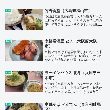
きなども郷土料理で有名です。今回は宮
崎の地鶏を堪能したくてこちらのお店を
チョイスしました。
竹野食堂（広島県福山市）
food
今回は広島県福山市にある竹野食堂さん
に行ってきました。こちらの食堂はデカ
盛りで有名なお店だそうです。今回私は
初めての訪問でしたが白飯２合に挑戦し
てみました。
京橋居酒屋 とよ（大阪府大阪
food
市）
京橋２軒目は京橋居酒屋とよに行って来
ました。マグロが売りのお店で、テレビ
などでも特集された事のあるのでとても
有名店です。メニューに関してはマグ
ロ・ウニ・イクラと貝とカニの酢の物の
みと非常にシンプルな構成になっていま
ラーメンハウス 北斗（兵庫県三
food
す。マグロの頬肉の炙りが人気メニュー
木市）
です。
今回は兵庫県三木市にあるラーメン北斗
をご紹介します。北斗は私が学生時代か
らあるラーメン屋なのでもう３０年位前
からあるお店です。ぶっちゃけ昔からそ
こまで美味しいラーメン屋という意識は
無かったのですが、通っていた学校の近
中華そば べんてん（東京都練馬
food
くにあったので学校帰りに良く行ってい
区）