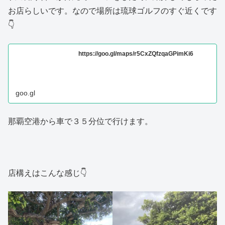
お店らしいです。なので場所は琉球ゴルフのすぐ近くです
👇
https://goo.gl/maps/r5CxZQfzqaGPimKi6
goo.gl
那覇空港から車で３５分位で行けます。
店構えはこんな感じ👇