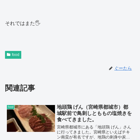
それではまた🖐️
food
ぐーたら
関連記事
地頭鶏 げん（宮崎県都城市）都
food
城駅前で鳥刺しとももの塩焼きを
食べてきました。
宮崎県都城市にある「地頭鶏 げん」さん
に行ってきました。宮崎県といえばチキ
ン南蛮が有名ですが、地鶏の刺身や炭焼